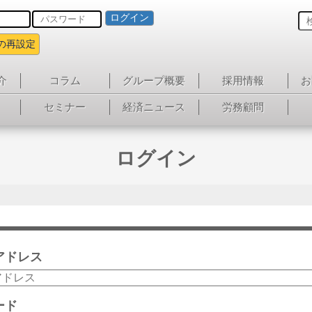
ログイン
の再設定
介
コラム
グループ概要
採用情報
お
セミナー
経済ニュース
労務顧問
ログイン
アドレス
ード