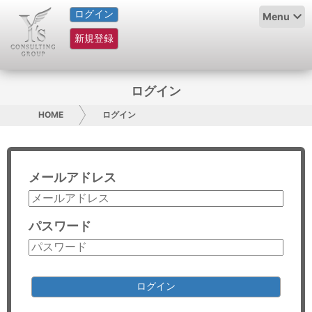
ログイン
HOME
Menu
新規登録
サービス紹介
コラム
ログイン
グループ概要
HOME
ログイン
採用情報
メールアドレス
お問い合わせ
日本人にPR
パスワード
コンサルティング
リサーチ
ログイン