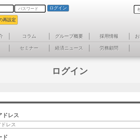
ログイン
の再設定
介
コラム
グループ概要
採用情報
お
セミナー
経済ニュース
労務顧問
ログイン
アドレス
ード