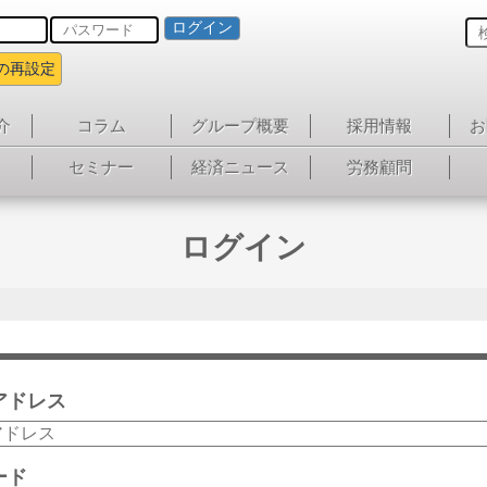
ログイン
の再設定
介
コラム
グループ概要
採用情報
お
セミナー
経済ニュース
労務顧問
ログイン
アドレス
ード