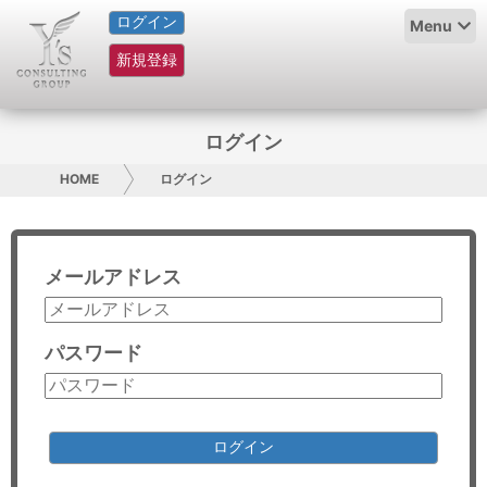
ログイン
HOME
Menu
新規登録
サービス紹介
コラム
ログイン
グループ概要
HOME
ログイン
採用情報
メールアドレス
お問い合わせ
日本人にPR
パスワード
コンサルティング
リサーチ
ログイン