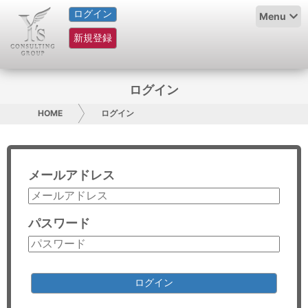
ログイン
HOME
Menu
新規登録
サービス紹介
コラム
ログイン
グループ概要
HOME
ログイン
採用情報
メールアドレス
お問い合わせ
日本人にPR
パスワード
コンサルティング
リサーチ
ログイン