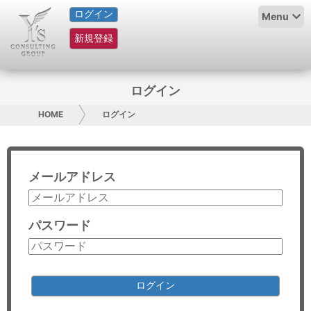
ログイン
HOME
Menu
新規登録
サービス紹介
コラム
ログイン
グループ概要
HOME
ログイン
採用情報
メールアドレス
お問い合わせ
日本人にPR
パスワード
コンサルティング
リサーチ
ログイン