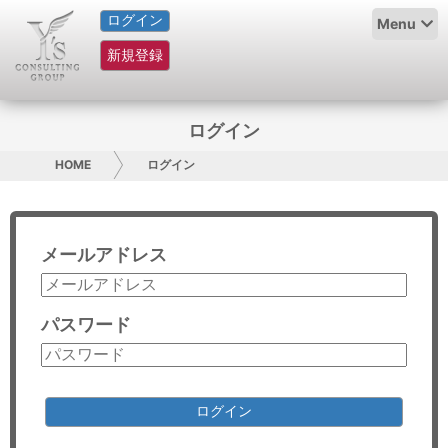
ログイン
HOME
Menu
新規登録
サービス紹介
コラム
ログイン
グループ概要
HOME
ログイン
採用情報
メールアドレス
お問い合わせ
日本人にPR
パスワード
コンサルティング
リサーチ
ログイン