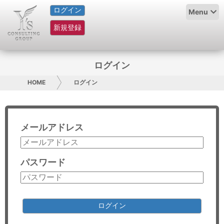
ログイン
HOME
Menu
新規登録
サービス紹介
コラム
ログイン
グループ概要
HOME
ログイン
採用情報
メールアドレス
お問い合わせ
日本人にPR
パスワード
コンサルティング
リサーチ
ログイン