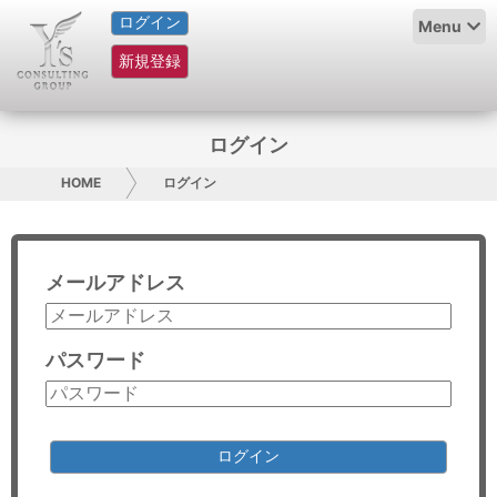
ログイン
HOME
Menu
新規登録
サービス紹介
コラム
ログイン
グループ概要
HOME
ログイン
採用情報
メールアドレス
お問い合わせ
日本人にPR
パスワード
コンサルティング
リサーチ
ログイン