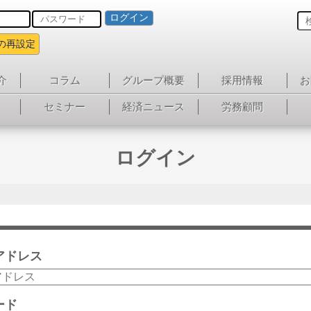
ログイン
の再設定
介
コラム
グループ概要
採用情報
お
セミナー
経済ニュース
労務顧問
ログイン
アドレス
ード