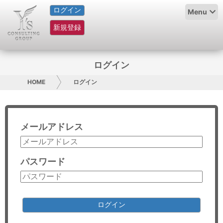
ログイン
HOME
Menu
新規登録
サービス紹介
コラム
ログイン
グループ概要
HOME
ログイン
採用情報
メールアドレス
お問い合わせ
日本人にPR
パスワード
コンサルティング
リサーチ
ログイン