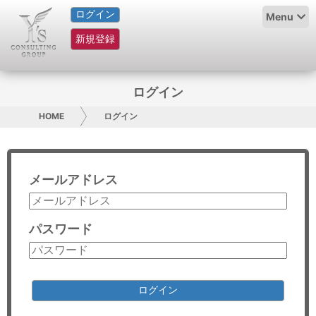
ログイン
HOME
Menu
新規登録
サービス紹介
コラム
ログイン
グループ概要
HOME
ログイン
採用情報
メールアドレス
お問い合わせ
日本人にPR
パスワード
コンサルティング
リサーチ
ログイン