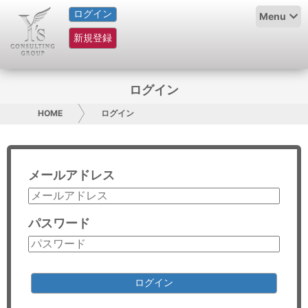
ログイン
HOME
Menu
新規登録
サービス紹介
コラム
ログイン
グループ概要
HOME
ログイン
採用情報
メールアドレス
お問い合わせ
日本人にPR
パスワード
コンサルティング
リサーチ
ログイン