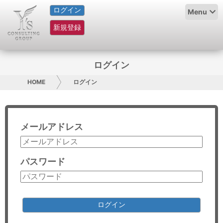
ログイン
HOME
Menu
新規登録
サービス紹介
コラム
ログイン
グループ概要
HOME
ログイン
採用情報
メールアドレス
お問い合わせ
日本人にPR
パスワード
コンサルティング
リサーチ
ログイン