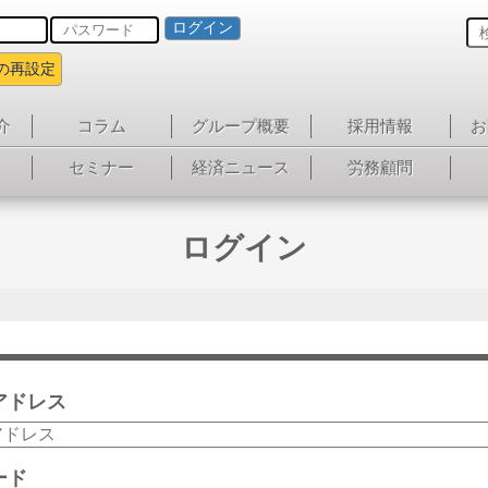
ログイン
の再設定
介
コラム
グループ概要
採用情報
お
セミナー
経済ニュース
労務顧問
ログイン
アドレス
ード