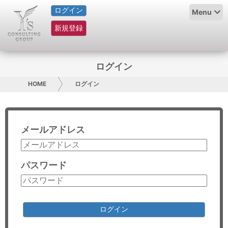
ログイン
HOME
Menu
新規登録
サービス紹介
コラム
ログイン
グループ概要
HOME
ログイン
採用情報
メールアドレス
お問い合わせ
日本人にPR
パスワード
コンサルティング
リサーチ
ログイン