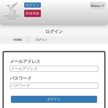
ログイン
HOME
Menu
新規登録
サービス紹介
コラム
ログイン
グループ概要
HOME
ログイン
採用情報
メールアドレス
お問い合わせ
日本人にPR
パスワード
コンサルティング
リサーチ
ログイン