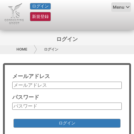
ログイン
HOME
Menu
新規登録
サービス紹介
コラム
ログイン
グループ概要
HOME
ログイン
採用情報
メールアドレス
お問い合わせ
日本人にPR
パスワード
コンサルティング
リサーチ
ログイン