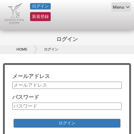
ログイン
HOME
Menu
新規登録
サービス紹介
コラム
ログイン
グループ概要
HOME
ログイン
採用情報
メールアドレス
お問い合わせ
日本人にPR
パスワード
コンサルティング
リサーチ
ログイン