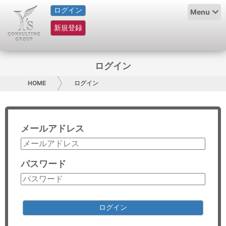
ログイン
HOME
Menu
新規登録
サービス紹介
コラム
ログイン
グループ概要
HOME
ログイン
採用情報
メールアドレス
お問い合わせ
日本人にPR
パスワード
コンサルティング
リサーチ
ログイン