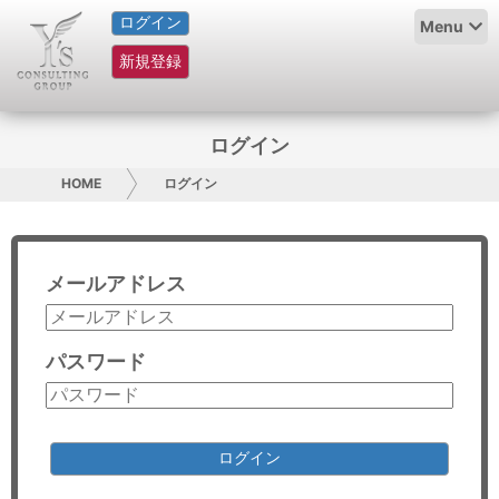
ログイン
HOME
Menu
新規登録
サービス紹介
コラム
ログイン
グループ概要
HOME
ログイン
採用情報
メールアドレス
お問い合わせ
日本人にPR
パスワード
コンサルティング
リサーチ
ログイン