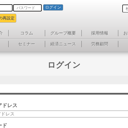
ログイン
の再設定
介
コラム
グループ概要
採用情報
お
セミナー
経済ニュース
労務顧問
ログイン
アドレス
ード