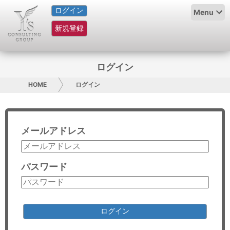
ログイン
HOME
Menu
新規登録
サービス紹介
コラム
ログイン
グループ概要
HOME
ログイン
採用情報
メールアドレス
お問い合わせ
日本人にPR
パスワード
コンサルティング
リサーチ
ログイン