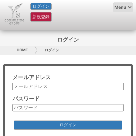
ログイン
HOME
Menu
新規登録
サービス紹介
コラム
ログイン
グループ概要
HOME
ログイン
採用情報
メールアドレス
お問い合わせ
日本人にPR
パスワード
コンサルティング
リサーチ
ログイン