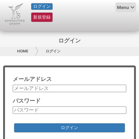
ログイン
HOME
Menu
新規登録
サービス紹介
コラム
ログイン
グループ概要
HOME
ログイン
採用情報
メールアドレス
お問い合わせ
日本人にPR
パスワード
コンサルティング
リサーチ
ログイン