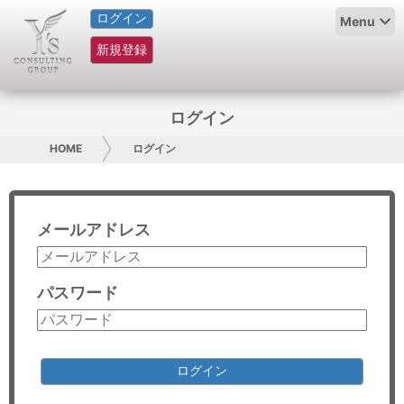
ログイン
HOME
Menu
新規登録
サービス紹介
コラム
ログイン
グループ概要
HOME
ログイン
採用情報
メールアドレス
お問い合わせ
日本人にPR
パスワード
コンサルティング
リサーチ
ログイン