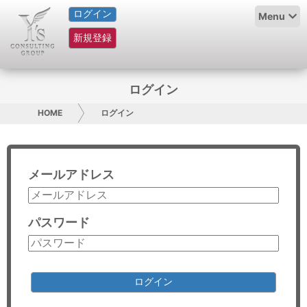
ログイン
HOME
Menu
新規登録
サービス紹介
コラム
ログイン
グループ概要
HOME
ログイン
採用情報
メールアドレス
お問い合わせ
日本人にPR
パスワード
コンサルティング
リサーチ
ログイン