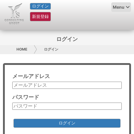
ログイン
HOME
Menu
新規登録
サービス紹介
コラム
ログイン
グループ概要
HOME
ログイン
採用情報
メールアドレス
お問い合わせ
日本人にPR
パスワード
コンサルティング
リサーチ
ログイン