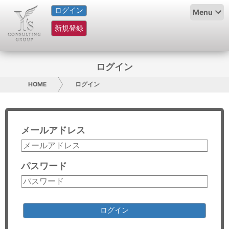
ログイン
HOME
Menu
新規登録
サービス紹介
コラム
ログイン
グループ概要
HOME
ログイン
採用情報
メールアドレス
お問い合わせ
日本人にPR
パスワード
コンサルティング
リサーチ
ログイン