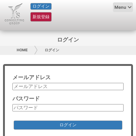
ログイン
HOME
Menu
新規登録
サービス紹介
コラム
ログイン
グループ概要
HOME
ログイン
採用情報
メールアドレス
お問い合わせ
日本人にPR
パスワード
コンサルティング
リサーチ
ログイン