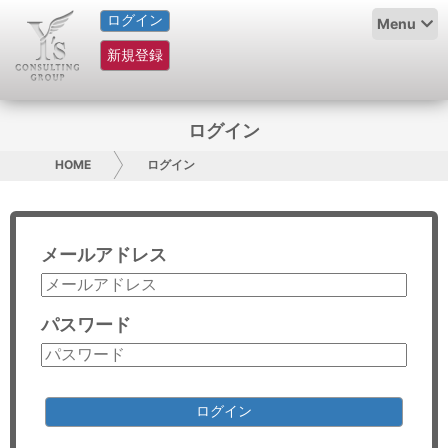
ログイン
HOME
Menu
新規登録
サービス紹介
コラム
ログイン
グループ概要
HOME
ログイン
採用情報
メールアドレス
お問い合わせ
日本人にPR
パスワード
コンサルティング
リサーチ
ログイン