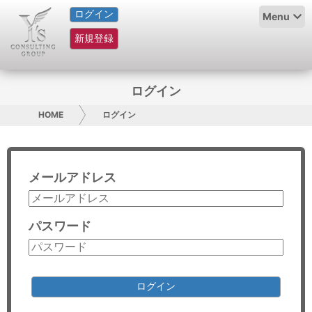
ログイン
HOME
Menu
新規登録
サービス紹介
コラム
ログイン
グループ概要
HOME
ログイン
採用情報
メールアドレス
お問い合わせ
日本人にPR
パスワード
コンサルティング
リサーチ
ログイン