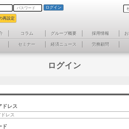
ログイン
の再設定
介
コラム
グループ概要
採用情報
お
セミナー
経済ニュース
労務顧問
ログイン
アドレス
ード