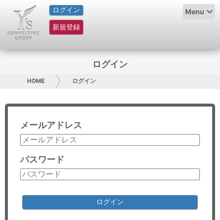
ログイン
HOME
Menu
新規登録
サービス紹介
コラム
ログイン
グループ概要
HOME
ログイン
採用情報
メールアドレス
お問い合わせ
日本人にPR
パスワード
コンサルティング
リサーチ
ログイン