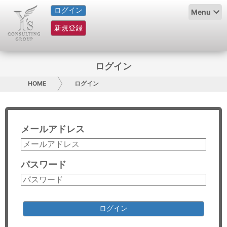
ログイン
HOME
Menu
新規登録
サービス紹介
コラム
ログイン
グループ概要
HOME
ログイン
採用情報
メールアドレス
お問い合わせ
日本人にPR
パスワード
コンサルティング
リサーチ
ログイン