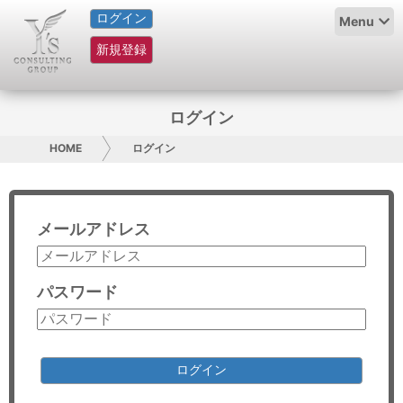
ログイン
HOME
Menu
新規登録
サービス紹介
コラム
ログイン
グループ概要
HOME
ログイン
採用情報
メールアドレス
お問い合わせ
日本人にPR
パスワード
コンサルティング
リサーチ
ログイン