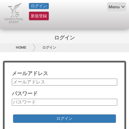
ログイン
HOME
Menu
新規登録
サービス紹介
コラム
ログイン
グループ概要
HOME
ログイン
採用情報
メールアドレス
お問い合わせ
日本人にPR
パスワード
コンサルティング
リサーチ
ログイン