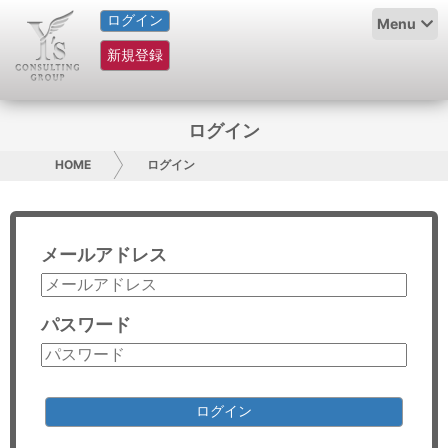
ログイン
HOME
Menu
新規登録
サービス紹介
コラム
ログイン
グループ概要
HOME
ログイン
採用情報
メールアドレス
お問い合わせ
日本人にPR
パスワード
コンサルティング
リサーチ
ログイン