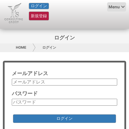
ログイン
HOME
Menu
新規登録
サービス紹介
コラム
ログイン
グループ概要
HOME
ログイン
採用情報
メールアドレス
お問い合わせ
日本人にPR
パスワード
コンサルティング
リサーチ
ログイン