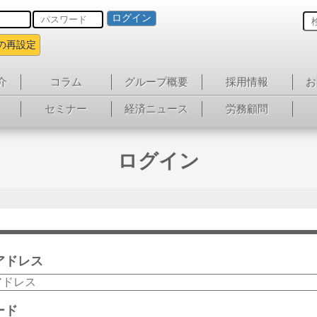
ログイン
の再設定
介
コラム
グループ概要
採用情報
お
セミナー
経済ニュース
労務顧問
ログイン
アドレス
ード