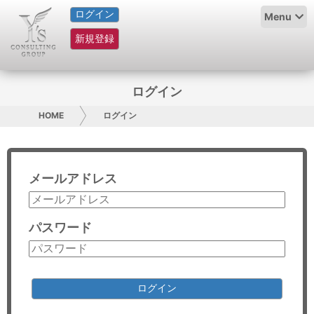
ログイン
HOME
Menu
新規登録
サービス紹介
コラム
ログイン
グループ概要
HOME
ログイン
採用情報
メールアドレス
お問い合わせ
日本人にPR
パスワード
コンサルティング
リサーチ
ログイン