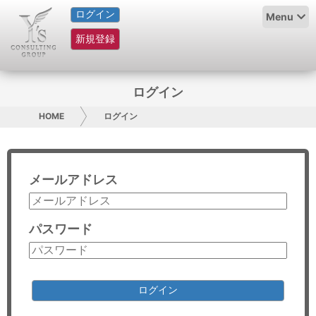
ログイン
HOME
Menu
新規登録
サービス紹介
コラム
ログイン
グループ概要
HOME
ログイン
採用情報
メールアドレス
お問い合わせ
日本人にPR
パスワード
コンサルティング
リサーチ
ログイン