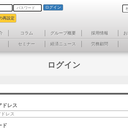
ログイン
の再設定
介
コラム
グループ概要
採用情報
お
セミナー
経済ニュース
労務顧問
ログイン
アドレス
ード