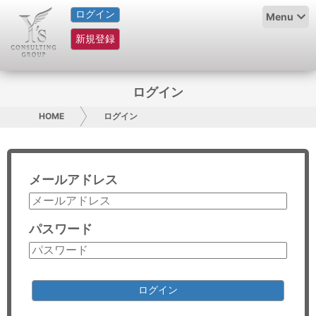
ログイン
HOME
Menu
新規登録
サービス紹介
コラム
ログイン
グループ概要
HOME
ログイン
採用情報
メールアドレス
お問い合わせ
日本人にPR
パスワード
コンサルティング
リサーチ
ログイン