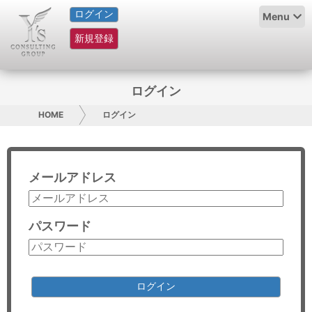
ログイン
HOME
Menu
新規登録
サービス紹介
コラム
ログイン
グループ概要
HOME
ログイン
採用情報
メールアドレス
お問い合わせ
日本人にPR
パスワード
コンサルティング
リサーチ
ログイン