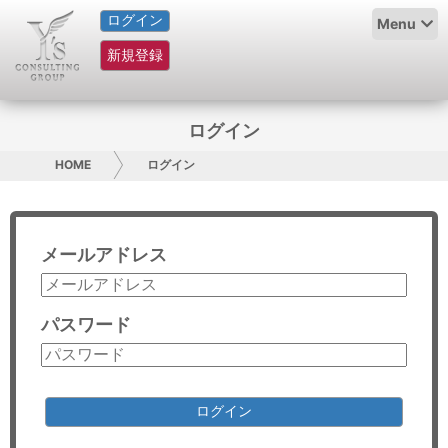
ログイン
HOME
Menu
新規登録
サービス紹介
コラム
ログイン
グループ概要
HOME
ログイン
採用情報
メールアドレス
お問い合わせ
日本人にPR
パスワード
コンサルティング
リサーチ
ログイン