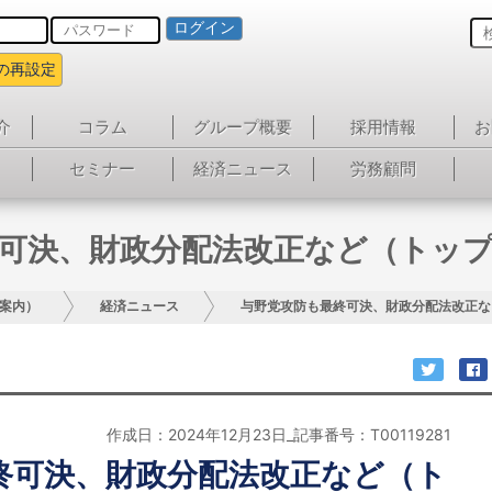
ログイン
の再設定
介
コラム
グループ概要
採用情報
お
セミナー
経済ニュース
労務顧問
可決、財政分配法改正など（トッ
案内）
経済ニュース
与野党攻防も最終可決、財政分配法改正な
作成日：2024年12月23日_記事番号：T00119281
終可決、財政分配法改正など（ト