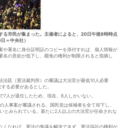
する市民が集まった。主催者によると、20日午後8時時点
0日＝中央社）
案や署名に身分証明証のコピーを添付すれば、個人情報が
署名の意欲が低下し、罷免の権利が制限されると指摘し
法廷（憲法裁判所）の審議は大法官が最低10人必要
意する必要があるとした。
で7人が退任したため、現在、8人しかいない。
の人事案が審議される。国民党は候補者を全て却下し、
ないとみられている。新たに2人以上の大法官が任命されな
。
なくなれば、憲法の争議を解決できず、憲法訴訟の権利が