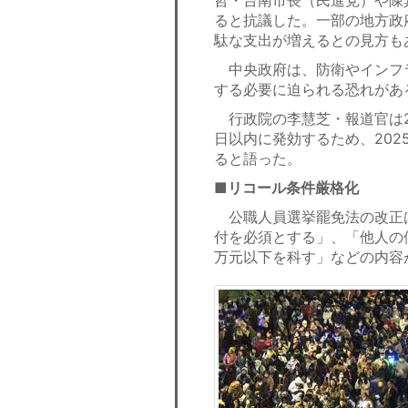
ると抗議した。一部の地方政
駄な支出が増えるとの見方も
中央政府は、防衛やインフ
する必要に迫られる恐れがあ
行政院の李慧芝・報道官は2
日以内に発効するため、20
ると語った。
■リコール条件厳格化
公職人員選挙罷免法の改正
付を必須とする」、「他人の
万元以下を科す」などの内容