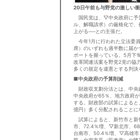
20日午前も与野党の激しい
国民党は、▽中央政府に予
ル、解職請求）の厳格化で、
上がる──との主張だ。
今年1月に行われた立法委員選
席）のいずれも過半数に届か
ボートを握っている。5月下
改革関連法案を野党2党の協
多くの規定を違憲とする判決
■中央政府の予算削減
財政収支劃分法とは、中央
中央政府が65％、地方政府が
する。財政部の試算によると、
億円）多く分配されることに
試算によると、新竹市と新竹
市、72.4％増、▽新北市、6
台南市、50.4％増、▽高雄
哲・台南市長（民進党）や陳