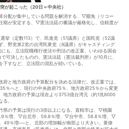
衝突が起こった（20日＝中央社）
算分配が集中している問題を解消する、▽罷免（リコー
任期が安定する、▽憲法法廷の審議が厳格化し、信頼度が
挙（定数113）で、民進党（51議席）と国民党（52議
ず、野党第2党の台湾民衆党（8議席）がキャスティング
旬にも、立法院職権行使法や刑法の改正案、いわゆる国会
力で可決したものの、憲法法廷（憲法裁判所）が10月に、
を下すなど、立法院の混乱が続いている。
政府と地方政府の予算配分を決める法律だ。改正案では、
35％へと、現行の中央政府75％、地方政府25％から変更
地方政府の予算は現在より3753億台湾元（約1兆8000
なる。
県の予算は現行の3倍以上になる。直轄市は、▽桃園
8.9％増、▽台北市、59.8％増、▽台中市、58.8％増、▽
市、49％増──と、北部の増加幅が南部より大きい。黄偉
其邁・高雄市長（民進党）は、北部と南部の格差が拡大す