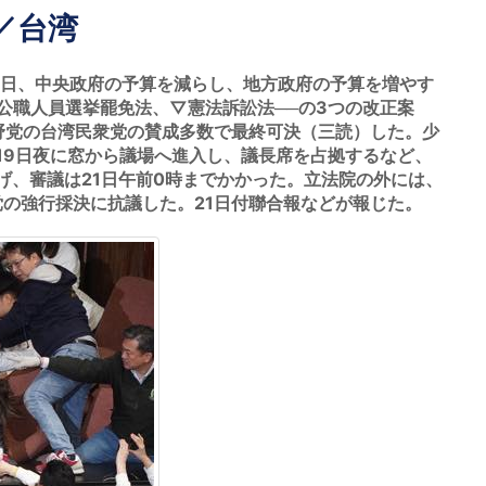
／台湾
日、中央政府の予算を減らし、地方政府の予算を増やす
公職人員選挙罷免法、▽憲法訴訟法──の3つの改正案
野党の台湾民衆党の賛成多数で最終可決（三読）した。少
19日夜に窓から議場へ進入し、議長席を占拠するなど、
げ、審議は21日午前0時までかかった。立法院の外には、
党の強行採決に抗議した。21日付聯合報などが報じた。