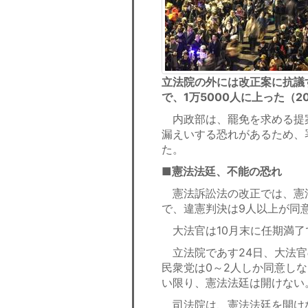
立法院の外には改正案に抗議
で、1万5000人に上った（2
内政部は、罷免を求める提
漏えいする恐れがあるため、
た。
■憲法法廷、不能の恐れ
憲法訴訟法の改正では、憲法
で、違憲判決は9人以上が同
大法官は10月末に任期満了
立法院であす24日、大法官
民衆党は0～2人しか同意し
い限り、憲法法廷は開けない
司法院は、憲法法廷を開け