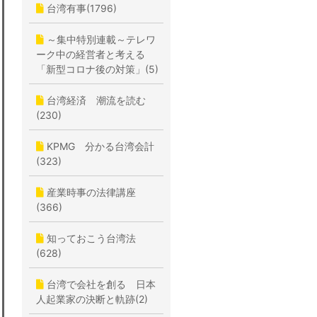
台湾有事(1796)
～集中特別連載～テレワ
ーク中の経営者と考える
「新型コロナ後の対策」(5)
台湾経済 潮流を読む
(230)
KPMG 分かる台湾会計
(323)
産業時事の法律講座
(366)
知っておこう台湾法
(628)
台湾で会社を創る 日本
人起業家の決断と軌跡(2)