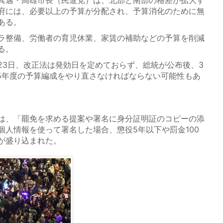
府には、必要以上の予算が分配され、予算消化のために無
ある。
ラ整備、労働者の育児休業、家賃の補助などの予算を削減
る。
3日、改正法は発効日を定めておらず、総統が公布後、3
25年度の予算編成をやり直さなければならない可能性もあ
は、「罷免を求める提案や署名に身分証明証のコピーの添
個人情報を使って署名した場合、懲役5年以下や罰金100
が盛り込まれた。