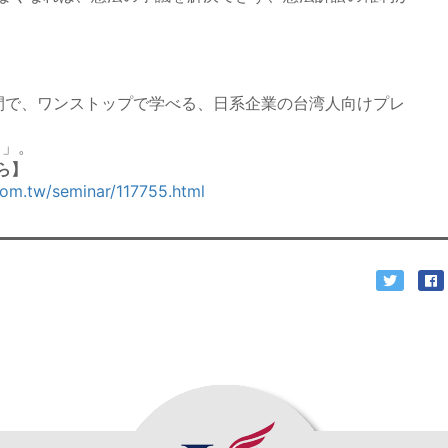
間で、ワンストップで学べる、日系企業の台湾人向けプレ
力」。
ら】
com.tw/seminar/117755.html