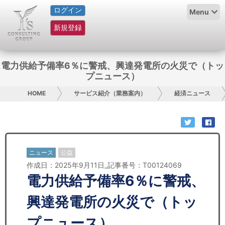
ログイン
HOME
Menu
新規登録
サービス紹介
コラム
電力供給予備率6％に警戒、興達発電所の火災で（トッ
プニュース）
グループ概要
HOME
サービス紹介（業務案内）
経済ニュース
採用情報
お問い合わせ
ニュース
公益
日本人にPR
作成日：2025年9月11日_記事番号：T00124069
電力供給予備率6％に警戒、
コンサルティング
興達発電所の火災で（トッ
リサーチ
プニュース）