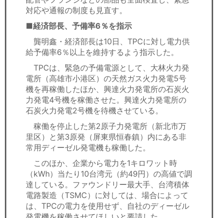
対応や通報の制度も見直す。
■経済部長、予備率6％を指示
龔明鑫・経済部長は10日、TPCに対し電力供
給予備率6％以上を維持するよう指示した。
TPCは、緊急の予備電源として、大林火力発
電所（高雄市小港区）の天然ガス火力発電5号
機を再稼働したほか、興達火力発電所の石炭火
力発電4号機を稼働させた。興達火力発電所の
石炭火力発電2号機を待機させている。
稼働を停止した第2原子力発電所（新北市万
里区）と第3原発（屏東県恒春鎮）内にある非
常用ディーゼル発電機も稼働した。
このほか、企業から電力を1キロワット時
（kWh）当たり10台湾元（約49円）の高値で調
達している。ファウンドリー最大手、台湾積体
電路製造（TSMC）に対しては、場合によって
は、TPCの電力を使用せず、自社のディーゼル
発電機を稼働させてほしいと要請した。