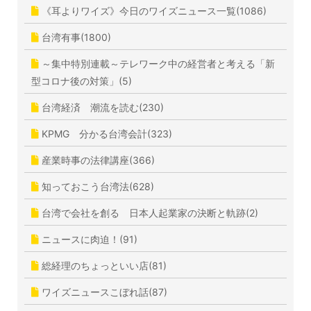
《耳よりワイズ》今日のワイズニュース一覧(1086)
台湾有事(1800)
～集中特別連載～テレワーク中の経営者と考える「新
型コロナ後の対策」(5)
台湾経済 潮流を読む(230)
KPMG 分かる台湾会計(323)
産業時事の法律講座(366)
知っておこう台湾法(628)
台湾で会社を創る 日本人起業家の決断と軌跡(2)
ニュースに肉迫！(91)
総経理のちょっといい店(81)
ワイズニュースこぼれ話(87)