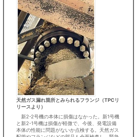
天然ガス漏れ箇所とみ
られるフランジ（TPCリ
リースより）
新2-2号機の本体に損傷はなかった。新1号機
と新2-1号機は損傷が軽微で、今後、発電設備
本体の性能に問題がないか点検する。天然ガス
配管やフランジなどの部品も全面検査し、緊急