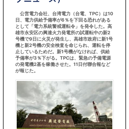
セミナー
公営電力会社、台湾電力（台電、TPC）は10
経済ニュース
日、電力供給予備率が6％を下回る恐れがある
として「電力系統警戒運転令」を発令した。高
労務顧問
雄市永安区の興達火力発電所の試運転中の新2
号機で9日に火災が発生し、高雄市政府に新1号
ＩＴ
機と新2号機の安全検査を命じられ、運転を停
止しているためだ。新1号機がなければ、供給
飲食店情報
予備率が3％下がる。TPCは、緊急の予備電源
の発電機2基を稼働させた。11日付聯合報など
が報じた。