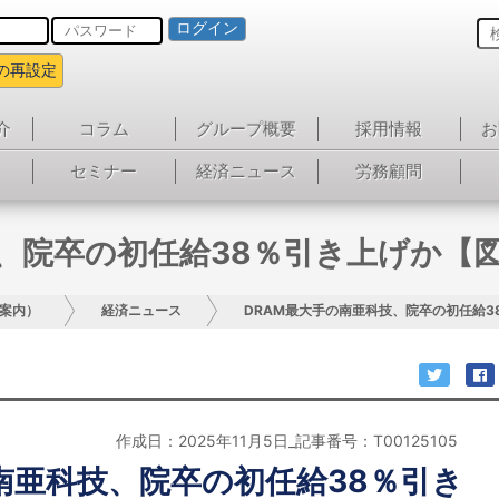
ログイン
の再設定
介
コラム
グループ概要
採用情報
お
セミナー
経済ニュース
労務顧問
技、院卒の初任給38％引き上げか【
案内）
経済ニュース
DRAM最大手の南亜科技、院卒の初任給
作成日：2025年11月5日_記事番号：T00125105
南亜科技、院卒の初任給38％引き