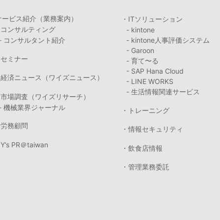
サービス紹介（業務案内）
・ITソリューション
・コンサルティング
- kintone
- コンサルタント紹介
- kintone人事評価システム
- Garoon
・セミナー
- 育て〜る
- SAP Hana Cloud
・経済ニュース（ワイズニュース）
- LINE WORKS
- 生活情報関連サービス
・市場調査（ワイズリサーチ）
- 機械業界ジャーナル
・トレーニング
・労務顧問
・情報セキュリティ
Y’s PR＠taiwan
・飲食店情報
・管理業務委託