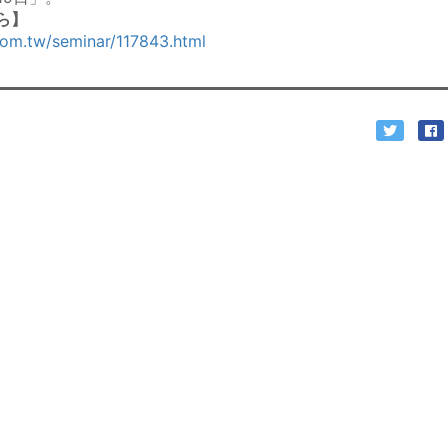
ら】
com.tw/seminar/117843.html