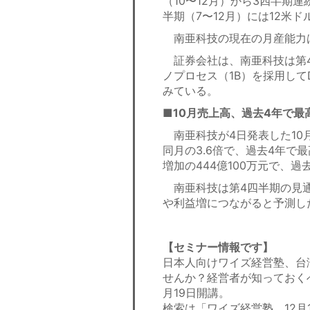
（10〜12月）から3四半期連
半期（7〜12月）には12米
南亜科技の現在の月産能力は約
証券会社は、南亜科技は第4
ノプロセス（1B）を採用して
みている。
■10月売上高、過去4年で最
南亜科技が4日発表した10月
同月の3.6倍で、過去4年で最
増加の444億100万元で、
南亜科技は第4四半期の見通
や利益増につながると予測し
【セミナー情報です】
日本人向けワイズ経営塾、台
せんか？経営者が知っておく
月19日開講。
検索は「ワイズ経営塾、12月