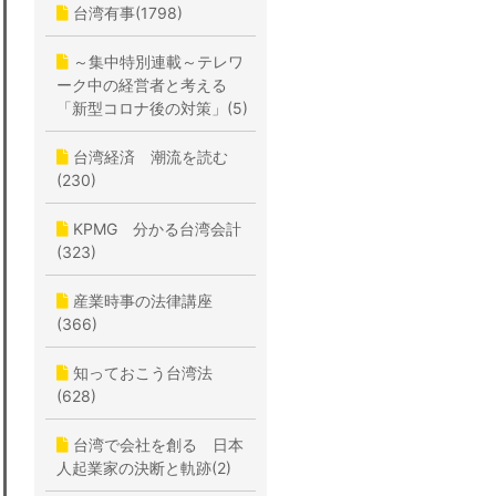
台湾有事(1798)
～集中特別連載～テレワ
ーク中の経営者と考える
「新型コロナ後の対策」(5)
台湾経済 潮流を読む
(230)
KPMG 分かる台湾会計
(323)
産業時事の法律講座
(366)
知っておこう台湾法
(628)
台湾で会社を創る 日本
人起業家の決断と軌跡(2)