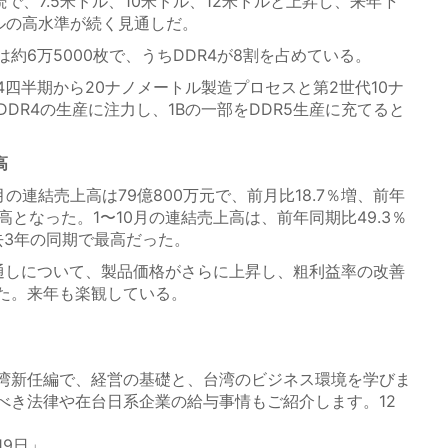
続で、7.5米ドル、10米ドル、12米ドルと上昇し、来年下
ドルの高水準が続く見通しだ。
6万5000枚で、うちDDR4が8割を占めている。
四半期から20ナノメートル製造プロセスと第2世代10ナ
DDR4の生産に注力し、1Bの一部をDDR5生産に充てると
高
の連結売上高は79億800万元で、前月比18.7％増、前年
高となった。1〜10月の連結売上高は、前年同期比49.3％
過去3年の同期で最高だった。
しについて、製品価格がさらに上昇し、粗利益率の改善
た。来年も楽観している。
湾新任編で、経営の基礎と、台湾のビジネス環境を学びま
べき法律や在台日系企業の給与事情もご紹介します。12
19日」。